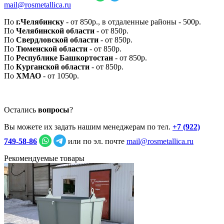
mail@rosmetallica.ru
По
г.Челябинску
- от 850р., в отдаленные районы - 500р.
По
Челябинской области
- от 850р.
По
Свердловской области
- от 850р.
По
Тюменской области
- от 850р.
По
Республике Башкортостан
- от 850р.
По
Курганской области
- от 850р.
По
ХМАО
- от 1050р.
Остались
вопросы
?
Вы можете их задать нашим менеджерам по тел.
+7 (922)
749‑58‑86
или по эл. почте
mail@rosmetallica.ru
Рекомендуемые товары