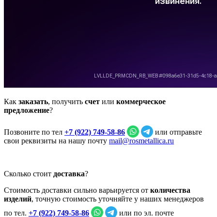
Как
заказать
, получить
счет
или
коммерческое
предложение
?
Позвоните по тел
+7 (922) 749‑58‑86
или отправьте
свои реквизиты на нашу почту
mail@rosmetallica.ru
Сколько стоит
доставка
?
Стоимость доставки сильно варьируется от
количества
изделий
, точную стоимость уточняйте у наших менеджеров
по тел.
+7 (922) 749‑58‑86
или по эл. почте