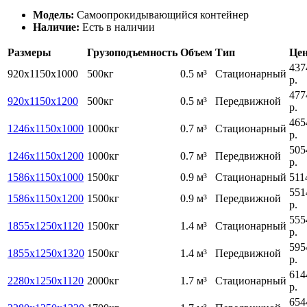
Модель:
Cамоопрокидывающийся контейнер
Наличие:
Есть в наличии
Размеры
Грузоподъемность
Объем
Тип
Це
437
920х1150х1000
500кг
0.5 м³
Стационарный
р.
477
920х1150х1200
500кг
0.5 м³
Передвижной
р.
465
1246х1150х1000
1000кг
0.7 м³
Стационарный
р.
505
1246х1150х1200
1000кг
0.7 м³
Передвижной
р.
1586х1150х1000
1500кг
0.9 м³
Стационарный
511
551
1586х1150х1200
1500кг
0.9 м³
Передвижной
р.
555
1855х1250х1120
1500кг
1.4 м³
Стационарный
р.
595
1855х1250х1320
1500кг
1.4 м³
Передвижной
р.
614
2280x1250x1120
2000кг
1.7 м³
Стационарный
р.
654