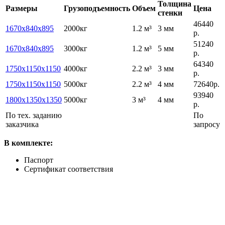
Толщина
Размеры
Грузоподъемность
Объем
Цена
стенки
46440
1670х840х895
2000кг
1.2 м³
3 мм
р.
51240
1670x840x895
3000кг
1.2 м³
5 мм
р.
64340
1750х1150х1150
4000кг
2.2 м³
3 мм
р.
1750х1150х1150
5000кг
2.2 м³
4 мм
72640р.
93940
1800x1350x1350
5000кг
3 м³
4 мм
р.
По тех. заданию
По
заказчика
запросу
В комплекте:
Паспорт
Сертификат соответствия