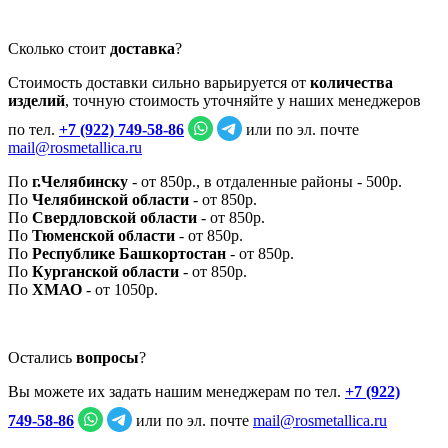
Сколько стоит
доставка
?
Стоимость доставки сильно варьируется от
количества
изделий
, точную стоимость уточняйте у наших менеджеров
по тел.
+7 (922) 749‑58‑86
или по эл. почте
mail@rosmetallica.ru
По
г.Челябинску
- от 850р., в отдаленные районы - 500р.
По
Челябинской области
- от 850р.
По
Свердловской области
- от 850р.
По
Тюменской области
- от 850р.
По
Республике Башкортостан
- от 850р.
По
Курганской области
- от 850р.
По
ХМАО
- от 1050р.
Остались
вопросы
?
Вы можете их задать нашим менеджерам по тел.
+7 (922)
749‑58‑86
или по эл. почте
mail@rosmetallica.ru