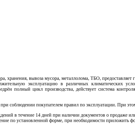
ора, хранения, вывоза мусора, металлолома, ТБО, предоставляе
лжительную эксплуатацию в различных климатических услов
рён полный цикл производства, действует система контроля к
 при соблюдении покупателем правил по эксплуатации. При этом
еждений в течение 14 дней при наличии документов о продаже ил
ление по установленной форме, при необходимости приложить фо