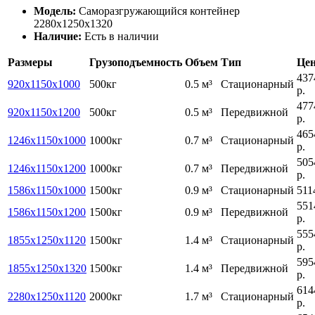
Модель:
Саморазгружающийся контейнер
2280x1250x1320
Наличие:
Есть в наличии
Размеры
Грузоподъемность
Объем
Тип
Це
437
920х1150х1000
500кг
0.5 м³
Стационарный
р.
477
920х1150х1200
500кг
0.5 м³
Передвижной
р.
465
1246х1150х1000
1000кг
0.7 м³
Стационарный
р.
505
1246х1150х1200
1000кг
0.7 м³
Передвижной
р.
1586х1150х1000
1500кг
0.9 м³
Стационарный
511
551
1586х1150х1200
1500кг
0.9 м³
Передвижной
р.
555
1855х1250х1120
1500кг
1.4 м³
Стационарный
р.
595
1855х1250х1320
1500кг
1.4 м³
Передвижной
р.
614
2280x1250x1120
2000кг
1.7 м³
Стационарный
р.