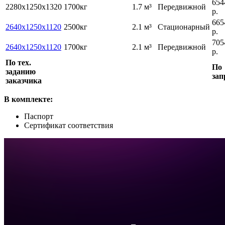
654
2280x1250x1320
1700кг
1.7 м³
Передвижной
р.
665
2640x1250x1120
2500кг
2.1 м³
Стационарный
р.
705
2640x1250x1120
1700кг
2.1 м³
Передвижной
р.
По тех.
По
заданию
зап
заказчика
В комплекте:
Паспорт
Сертификат соответствия