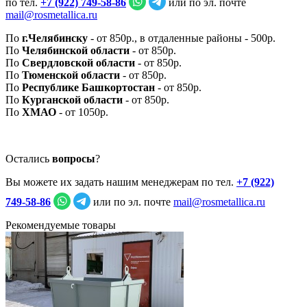
по тел.
+7 (922) 749‑58‑86
или по эл. почте
mail@rosmetallica.ru
По
г.Челябинску
- от 850р., в отдаленные районы - 500р.
По
Челябинской области
- от 850р.
По
Свердловской области
- от 850р.
По
Тюменской области
- от 850р.
По
Республике Башкортостан
- от 850р.
По
Курганской области
- от 850р.
По
ХМАО
- от 1050р.
Остались
вопросы
?
Вы можете их задать нашим менеджерам по тел.
+7 (922)
749‑58‑86
или по эл. почте
mail@rosmetallica.ru
Рекомендуемые товары