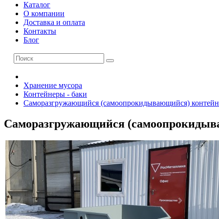
Каталог
О компании
Доставка и оплата
Контакты
Блог
Хранение мусора
Контейнеры - баки
Саморазгружающийся (самоопрокидывающийся) контейн
Саморазгружающийся (самоопрокидыва