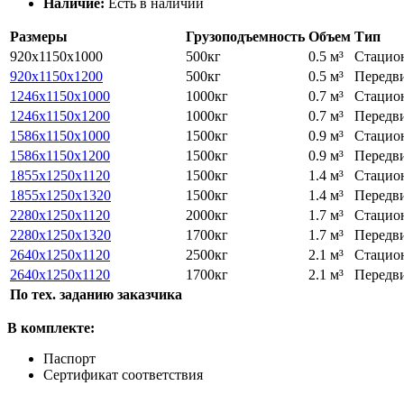
Наличие:
Есть в наличии
Размеры
Грузоподъемность
Объем
Тип
920х1150х1000
500кг
0.5 м³
Стацио
920х1150х1200
500кг
0.5 м³
Передв
1246х1150х1000
1000кг
0.7 м³
Стацио
1246х1150х1200
1000кг
0.7 м³
Передв
1586х1150х1000
1500кг
0.9 м³
Стацио
1586х1150х1200
1500кг
0.9 м³
Передв
1855х1250х1120
1500кг
1.4 м³
Стацио
1855х1250х1320
1500кг
1.4 м³
Передв
2280x1250x1120
2000кг
1.7 м³
Стацио
2280x1250x1320
1700кг
1.7 м³
Передв
2640x1250x1120
2500кг
2.1 м³
Стацио
2640x1250x1120
1700кг
2.1 м³
Передв
По тех. заданию заказчика
В комплекте:
Паспорт
Сертификат соответствия