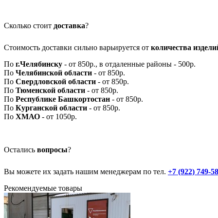
Сколько стоит
доставка
?
Стоимость доставки сильно варьируется от
количества издели
По
г.Челябинску
- от 850р., в отдаленные районы - 500р.
По
Челябинской области
- от 850р.
По
Свердловской области
- от 850р.
По
Тюменской области
- от 850р.
По
Республике Башкортостан
- от 850р.
По
Курганской области
- от 850р.
По
ХМАО
- от 1050р.
Остались
вопросы
?
Вы можете их задать нашим менеджерам по тел.
+7 (922) 749‑5
Рекомендуемые товары