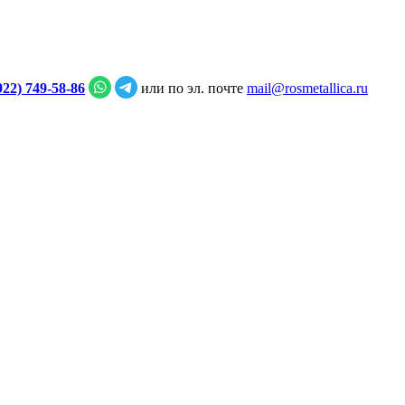
922) 749‑58‑86
или по эл. почте
mail@rosmetallica.ru