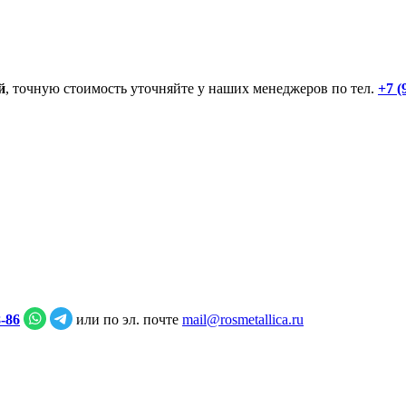
й
, точную стоимость уточняйте у наших менеджеров по тел.
+7 (
8‑86
или по эл. почте
mail@rosmetallica.ru