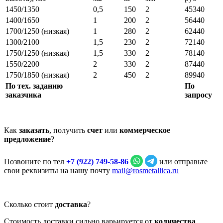
1450/1350
0,5
150
2
45340
1400/1650
1
200
2
56440
1700/1250 (низкая)
1
280
2
62440
1300/2100
1,5
230
2
72140
1750/1250 (низкая)
1,5
330
2
78140
1550/2200
2
330
2
87440
1750/1850 (низкая)
2
450
2
89940
По тех. заданию
По
заказчика
запросу
Как
заказать
, получить
счет
или
коммерческое
предложение
?
Позвоните по тел
+7 (922) 749‑58‑86
или отправьте
свои реквизиты на нашу почту
mail@rosmetallica.ru
Сколько стоит
доставка
?
Стоимость доставки сильно варьируется от
количества