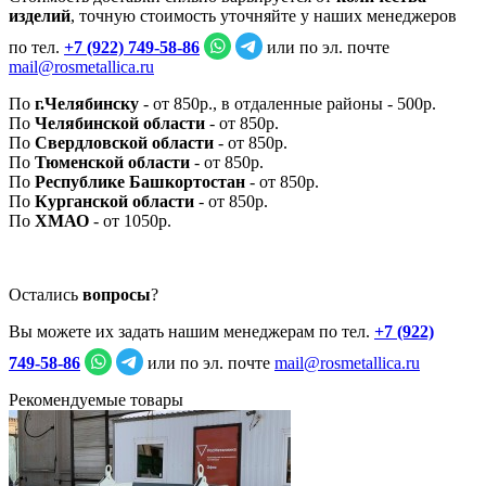
изделий
, точную стоимость уточняйте у наших менеджеров
по тел.
+7 (922) 749‑58‑86
или по эл. почте
mail@rosmetallica.ru
По
г.Челябинску
- от 850р., в отдаленные районы - 500р.
По
Челябинской области
- от 850р.
По
Свердловской области
- от 850р.
По
Тюменской области
- от 850р.
По
Республике Башкортостан
- от 850р.
По
Курганской области
- от 850р.
По
ХМАО
- от 1050р.
Остались
вопросы
?
Вы можете их задать нашим менеджерам по тел.
+7 (922)
749‑58‑86
или по эл. почте
mail@rosmetallica.ru
Рекомендуемые товары