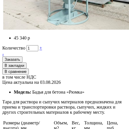
45 340 р
Количество
+
-
Заказать
В закладки
В сравнение
в том числе НДС
Цена актуальна на 03.08.2026
Модель:
Бадья для бетона «Рюмка»
Тара для раствора и сыпучих материалов предназначена для
приема и транспортировки раствора, сыпучих, жидких и
других строительных материалов к рабочему месту.
Размеры (диаметр/
Объем,
Вес,
Толщина,
Цена,
высота), мм
м2
кг
мм
руб