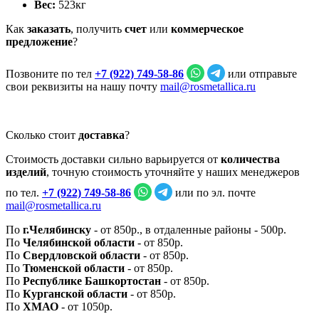
Вес:
523
кг
Как
заказать
, получить
счет
или
коммерческое
предложение
?
Позвоните по тел
+7 (922) 749‑58‑86
или отправьте
свои реквизиты на нашу почту
mail@rosmetallica.ru
Сколько стоит
доставка
?
Стоимость доставки сильно варьируется от
количества
изделий
, точную стоимость уточняйте у наших менеджеров
по тел.
+7 (922) 749‑58‑86
или по эл. почте
mail@rosmetallica.ru
По
г.Челябинску
- от 850р., в отдаленные районы - 500р.
По
Челябинской области
- от 850р.
По
Свердловской области
- от 850р.
По
Тюменской области
- от 850р.
По
Республике Башкортостан
- от 850р.
По
Курганской области
- от 850р.
По
ХМАО
- от 1050р.