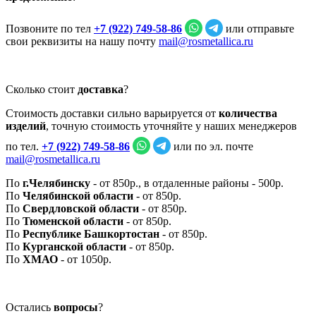
Позвоните по тел
+7 (922) 749‑58‑86
или отправьте
свои реквизиты на нашу почту
mail@rosmetallica.ru
Сколько стоит
доставка
?
Стоимость доставки сильно варьируется от
количества
изделий
, точную стоимость уточняйте у наших менеджеров
по тел.
+7 (922) 749‑58‑86
или по эл. почте
mail@rosmetallica.ru
По
г.Челябинску
- от 850р., в отдаленные районы - 500р.
По
Челябинской области
- от 850р.
По
Свердловской области
- от 850р.
По
Тюменской области
- от 850р.
По
Республике Башкортостан
- от 850р.
По
Курганской области
- от 850р.
По
ХМАО
- от 1050р.
Остались
вопросы
?