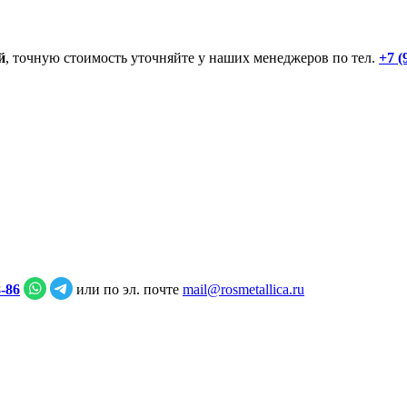
й
, точную стоимость уточняйте у наших менеджеров по тел.
+7 (
8‑86
или по эл. почте
mail@rosmetallica.ru