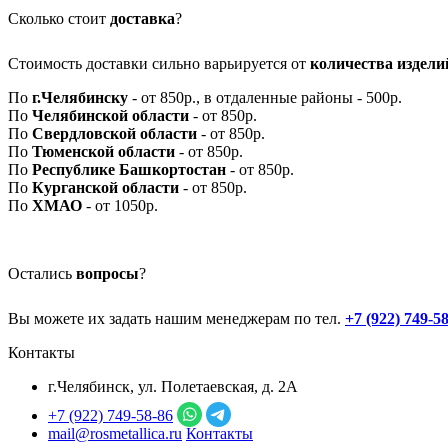
Сколько стоит
доставка
?
Стоимость доставки сильно варьируется от
количества издели
По
г.Челябинску
- от 850р., в отдаленные районы - 500р.
По
Челябинской области
- от 850р.
По
Свердловской области
- от 850р.
По
Тюменской области
- от 850р.
По
Республике Башкортостан
- от 850р.
По
Курганской области
- от 850р.
По
ХМАО
- от 1050р.
Остались
вопросы
?
Вы можете их задать нашим менеджерам по тел.
+7 (922) 749‑5
Контакты
г.Челябинск, ул. Полетаевская, д. 2А
+7 (922) 749‑58‑86
mail@rosmetallica.ru
Контакты