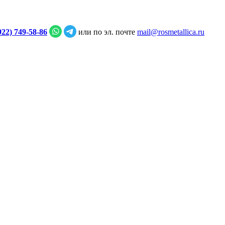
922) 749‑58‑86
или по эл. почте
mail@rosmetallica.ru