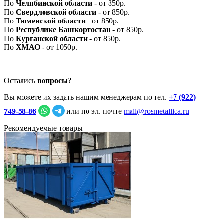
По
Челябинской области
- от 850р.
По
Свердловской области
- от 850р.
По
Тюменской области
- от 850р.
По
Республике Башкортостан
- от 850р.
По
Курганской области
- от 850р.
По
ХМАО
- от 1050р.
Остались
вопросы
?
Вы можете их задать нашим менеджерам по тел.
+7 (922)
749‑58‑86
или по эл. почте
mail@rosmetallica.ru
Рекомендуемые товары