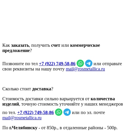
Как
заказать
, получить
счет
или
коммерческое
предложение
?
Позвоните по тел
+7 (922) 749‑58‑86
или отправьте
свои реквизиты на нашу почту
mail@rosmetallica.ru
Сколько стоит
доставка
?
Стоимость доставки сильно варьируется от
количества
изделий
, точную стоимость уточняйте у наших менеджеров
по тел.
+7 (922) 749‑58‑86
или по эл. почте
mail@rosmetallica.ru
По
г.Челябинску
- от 850р., в отдаленные районы - 500р.