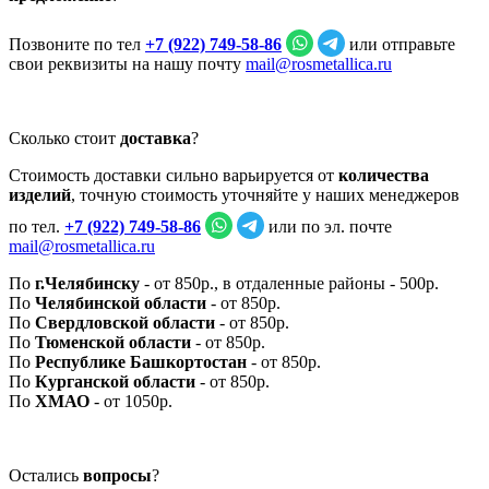
Позвоните по тел
+7 (922) 749‑58‑86
или отправьте
свои реквизиты на нашу почту
mail@rosmetallica.ru
Сколько стоит
доставка
?
Стоимость доставки сильно варьируется от
количества
изделий
, точную стоимость уточняйте у наших менеджеров
по тел.
+7 (922) 749‑58‑86
или по эл. почте
mail@rosmetallica.ru
По
г.Челябинску
- от 850р., в отдаленные районы - 500р.
По
Челябинской области
- от 850р.
По
Свердловской области
- от 850р.
По
Тюменской области
- от 850р.
По
Республике Башкортостан
- от 850р.
По
Курганской области
- от 850р.
По
ХМАО
- от 1050р.
Остались
вопросы
?