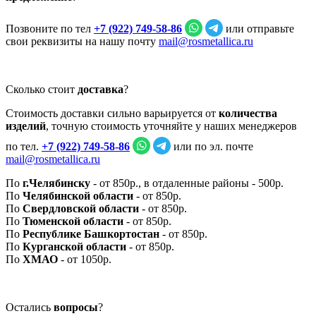
Позвоните по тел
+7 (922) 749‑58‑86
или отправьте
свои реквизиты на нашу почту
mail@rosmetallica.ru
Сколько стоит
доставка
?
Стоимость доставки сильно варьируется от
количества
изделий
, точную стоимость уточняйте у наших менеджеров
по тел.
+7 (922) 749‑58‑86
или по эл. почте
mail@rosmetallica.ru
По
г.Челябинску
- от 850р., в отдаленные районы - 500р.
По
Челябинской области
- от 850р.
По
Свердловской области
- от 850р.
По
Тюменской области
- от 850р.
По
Республике Башкортостан
- от 850р.
По
Курганской области
- от 850р.
По
ХМАО
- от 1050р.
Остались
вопросы
?