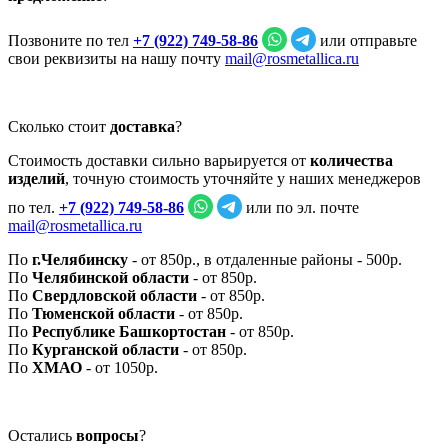
Позвоните по тел
+7 (922) 749‑58‑86
или отправьте
свои реквизиты на нашу почту
mail@rosmetallica.ru
Сколько стоит
доставка
?
Стоимость доставки сильно варьируется от
количества
изделий
, точную стоимость уточняйте у наших менеджеров
по тел.
+7 (922) 749‑58‑86
или по эл. почте
mail@rosmetallica.ru
По
г.Челябинску
- от 850р., в отдаленные районы - 500р.
По
Челябинской области
- от 850р.
По
Свердловской области
- от 850р.
По
Тюменской области
- от 850р.
По
Республике Башкортостан
- от 850р.
По
Курганской области
- от 850р.
По
ХМАО
- от 1050р.
Остались
вопросы
?